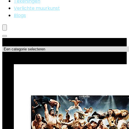
Tekeningen
Verlichte muurkunst
Blogs
Productcategorieën
Topdeals!!