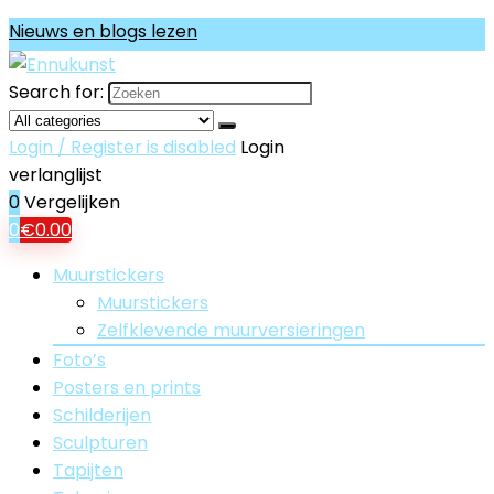
Nieuws en blogs lezen
Search for:
Login / Register is disabled
Login
verlanglijst
0
Vergelijken
0
€
0.00
Muurstickers
Muurstickers
Zelfklevende muurversieringen
Foto’s
Posters en prints
Schilderijen
Sculpturen
Tapijten