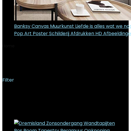
Banksy Canvas Muurkunst Liefde is alles wat we n
Pop Art Poster Schilderij Afdrukken HD Afbeelding
Home
Product Maat/grootte
M-130X150cm
M-130X150cm
Filter
Het enkele resultaat weergeven
Added to wishlist
Removed from wishlist
0
Add to compare