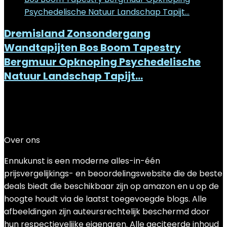
Dremisland Zonsondergang
Wandtapijten Bos Boom Tapestry
Bergmuur Opknoping Psychedelische
Natuur Landschap Tapijt…
Added to wishlist
Removed from wishlist
0
Add to compare
€
14.44
–
€
22.99
Prijsklasse: €14.44 tot €22.99
Over ons
Ennukunst is een moderne alles-in-één
prijsvergelijkings- en beoordelingswebsite die de beste
deals biedt die beschikbaar zijn op amazon en u op de
hoogte houdt via de laatst toegevoegde blogs. Alle
afbeeldingen zijn auteursrechtelijk beschermd door
hun respectievelijke eigenaren. Alle geciteerde inhoud