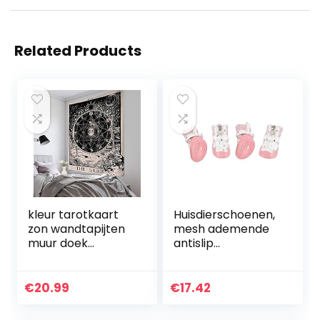
Related Products
kleur tarotkaart
Huisdierschoenen,
zon wandtapijten
mesh ademende
muur doek
antislip
astrologie
puppyschoenen,
waarzeggerij muur
superzacht
doek achtergrond
polyester roze en
€
20.99
€
17.42
doek levering
duurzaam,
accessoire…
geschikt voor