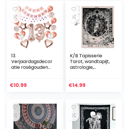
wandelen…
13.
K/B Tapisserie
Verjaardagsdecor
Tarot, wandtapijt,
atie roségouden
astrologie,
ballonnen 13 jaar
sterrenbeeld,
verjaardag meisje
meditatie,
jongen Happy
wandtapijt,
€
10.99
€
14.99
Birthday slinger,
psychedelische
grote cijfers 13…
kamerdecoratie,
ster