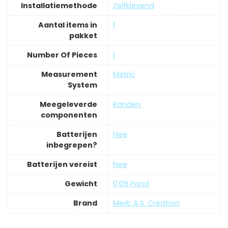
Installatiemethode
‎Zelfklevend
Aantal items in
‎1
pakket
Number Of Pieces
‎1
Measurement
‎Metric
System
Meegeleverde
‎Randen
componenten
Batterijen
‎Nee
inbegrepen?
Batterijen vereist
‎Nee
Gewicht
‎0.09 Pond
Brand
Merk: A.S. Création