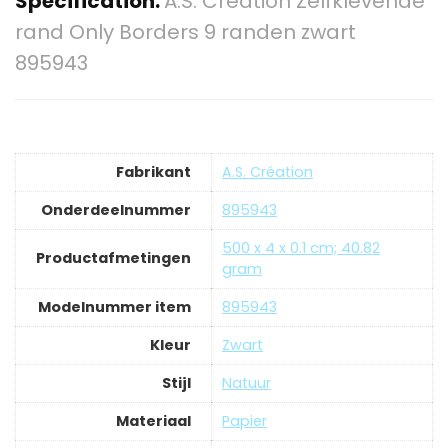
Specification:
A.S. Création Zelfklevende
rand Only Borders 9 randen zwart
895943
Fabrikant
‎A.S. Création
Onderdeelnummer
‎895943
‎500 x 4 x 0.1 cm; 40.82
Productafmetingen
gram
Modelnummer item
‎895943
Kleur
‎Zwart
Stijl
‎Natuur
Materiaal
‎Papier