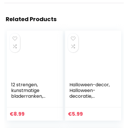
Related Products
12 strengen,
Halloween-decor,
kunstmatige
Halloween-
bladerranken,
decoratie,
slinger,
Halloween-
kunstmatige
decoratie
bladeren,
kinderfeestje, 3D-
€
8.99
€
5.99
hangende planten
vleermuizen
voor binnen- en
muurstickers