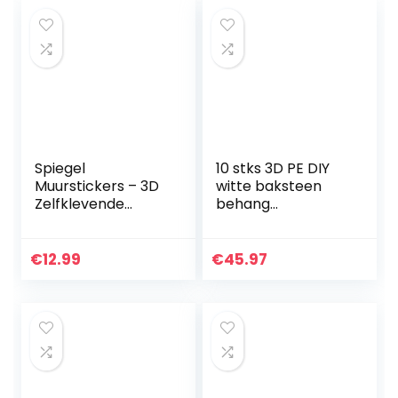
buitendecoratie
Geschikt voor
raam…
Spiegel
10 stks 3D PE DIY
Muurstickers – 3D
witte baksteen
Zelfklevende
behang
Reflecterende
zelfklevend
Spiegel Stickers
waterdicht
Muursticker Decal
wandpaneel,
€
12.99
€
45.97
Thuis Woonkamer
geschikt voor
Badkamer Decor…
slaapkamer thuis
keuken…