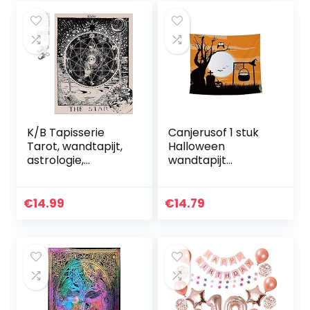
K/B Tapisserie
Canjerusof 1 stuk
Tarot, wandtapijt,
Halloween
astrologie,
wandtapijt
sterrenbeeld,
wandtapijt
meditatie,
mysterious
wandtapijt,
wandkleed voor
€
14.99
€
14.79
psychedelische
slaapkamer
kamerdecoratie,
woonkamer
ster
woonruimte
decoratie 60…