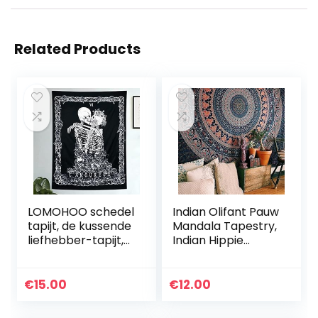
Related Products
LOMOHOO schedel
Indian Olifant Pauw
tapijt, de kussende
Mandala Tapestry,
liefhebber-tapijt,
Indian Hippie
wandtapijt, zwart
Tapestry,
en wit, met roze
Wandhanging,
krans, decoratie
Boheemse Muur
€
15.00
€
12.00
wandtapijt…
Ophanging, New
Age Tapestry…