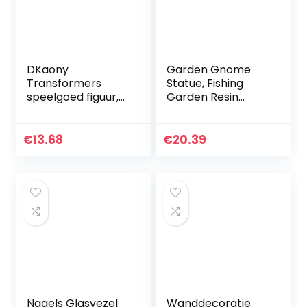
DKaony
Garden Gnome
Transformers
Statue, Fishing
speelgoed figuur,
Garden Resin
Robot gebouw
Statue, Sitting
speelgoed, Animal
Fishing Garden
Truck vervormde
Figures Decor
€
13.68
€
20.39
robot bouw blok
Outdoor Naughty
speelgoed…
Art Sculptures…
Nagels Glasvezel
Wanddecoratie