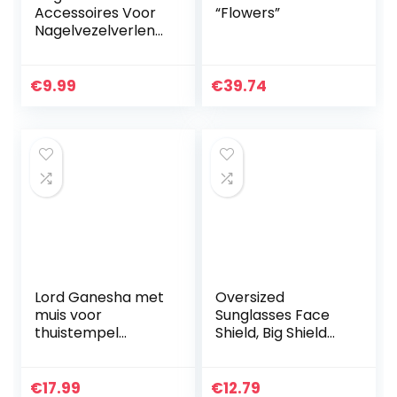
Accessoires Voor
“Flowers”
Nagelvezelverlengi
ng Multifunctioneel
Nagelvezelmembr
aan Glasvezel…
€
9.99
€
39.74
Lord Ganesha met
Oversized
muis voor
Sunglasses Face
thuistempel
Shield, Big Shield
Mandir, Ganesh-
Full Face Shield
beeldje voor
Mirrored Visor
Ganesh Chaturthi,
Glasses,
€
17.99
€
12.79