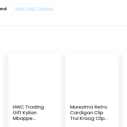
and
Merk: HWC Trading
HWC Trading
Murezima Retro
Gift Kylian
Cardigan Clip
Mbappe
Trui Kraag Clip
Getekend A4
Shirt Blouse