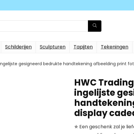
Schilderijen
Sculpturen
Tapijten
Tekeningen
gelijste gesigneerd bedrukte handtekening afbeelding print fot
HWC Trading
ingelijste ge
handtekening
display cade
✯ Een geschenk zal je lie