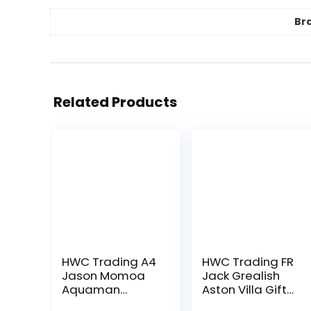
Br
Related Products
HWC Trading A4
HWC Trading FR
Jason Momoa
Jack Grealish
Aquaman
Aston Villa Gifts
presenteert
Gedrukt