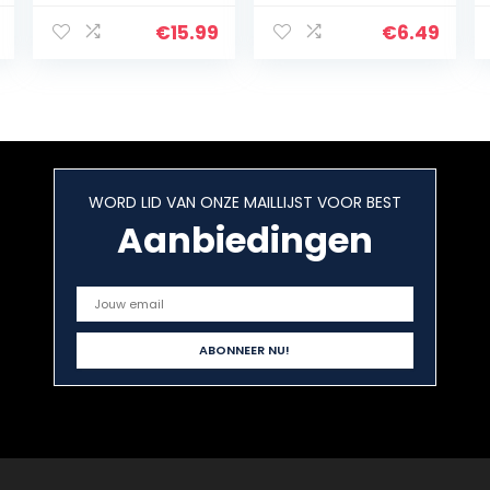
Printed
Cinch Jurken
Handtekeningen
Rug Broche
€
15.99
€
6.49
Paris Saint-
Sluiting Clips
Germain Psg
Bloem Patroon
Gifts Print
Voor…
Picture…
WORD LID VAN ONZE MAILLIJST VOOR BEST
Aanbiedingen