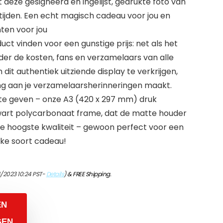
deze gesigneerd en ingelijst, gedrukte foto van
r tijden. Een echt magisch cadeau voor jou en
en voor jou
uct vinden voor een gunstige prijs: net als het
er de kosten, fans en verzamelaars van alle
om dit authentiek uitziende display te verkrijgen,
ng aan je verzamelaarsherinneringen maakt.
te geven – onze A3 (420 x 297 mm) druk
 zwart polycarbonaat frame, dat de matte houder
 de hoogste kwaliteit – gewoon perfect voor een
lke soort cadeau!
4/2023 10:24 PST-
Details
)
&
FREE Shipping
.
EN
GEN