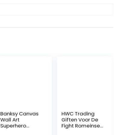
Banksy Canvas
HWC Trading
Wall Art
Giften Voor De
Superhero
Fight Romeinse
Poster Nurse
Reigns A4