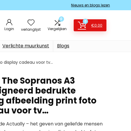
Nieuws en blogs lezen
0
0
€
0.00
Login
Vergelijken
verlanglijst
Verlichte muurkunst
Blogs
o display cadeau voor tv…
 The Sopranos A3
signeerd bedrukte
 afbeelding print foto
au voor tv…
fde Actually – het geven van geliefde mensen