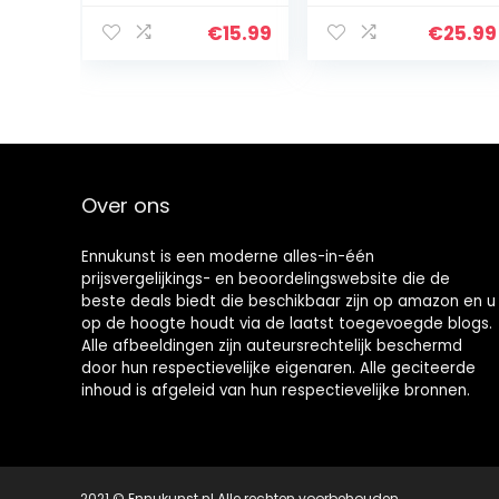
afgedrukt
Gesigneerd
ondertekende
Autograph Foto
€
15.99
€
25.99
handtekening
voor fans en
afbeelding voor
supporters – A4
film
ingelijst
Memorabilia
Fans
Over ons
Ennukunst is een moderne alles-in-één
prijsvergelijkings- en beoordelingswebsite die de
beste deals biedt die beschikbaar zijn op amazon en u
op de hoogte houdt via de laatst toegevoegde blogs.
Alle afbeeldingen zijn auteursrechtelijk beschermd
door hun respectievelijke eigenaren. Alle geciteerde
inhoud is afgeleid van hun respectievelijke bronnen.
2021 © Ennukunst.nl Alle rechten voorbehouden