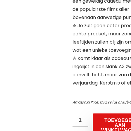
een geweldig cadeau met 
de populairste films alle
bovenaan aanwezige punt
✯ Je zult geen beter prod
echte product, maar zond
leeftijden zullen blij zijn 
wat een unieke toevoegi
✯ Komt klaar als cadeau 
ingelijst in een slank A3
aanvult. Licht, maar van
verjaardag, Kerstmis of e
Amazon.nl Price:
€
36.99
(as of 10/0
TOEVOEG
AAN
WINKELWA