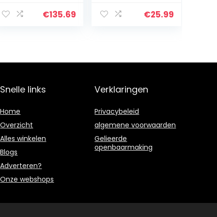
Street Graffiti
Printed Gift
Art Prints
Ontworpen
€
135.69
€
25.99
Artwork voor
Autograph Wwe
Hospital Office
Druk Open Beeld
Home Decor…
Dédicacée
Snelle links
Verklaringen
Home
Privacybeleid
Overzicht
algemene voorwaarden
Alles winkelen
Gelieerde
openbaarmaking
Blogs
Adverteren?
Onze webshops