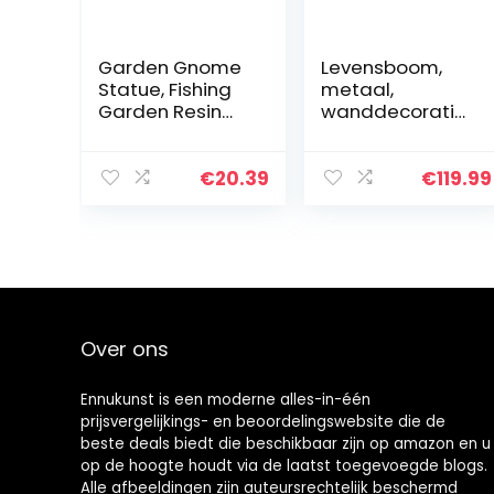
Garden Gnome
Levensboom,
Statue, Fishing
metaal,
Garden Resin
wanddecoratie,
Statue, Sitting
stamboom, 3D,
Fishing Garden
metalen
Figures Decor
sculptuur voor
€
20.39
€
119.99
Outdoor
aan de muur,
Naughty Art
voor thuis, op
Sculptures…
kantoor, in de…
Over ons
Ennukunst is een moderne alles-in-één
prijsvergelijkings- en beoordelingswebsite die de
beste deals biedt die beschikbaar zijn op amazon en u
op de hoogte houdt via de laatst toegevoegde blogs.
Alle afbeeldingen zijn auteursrechtelijk beschermd