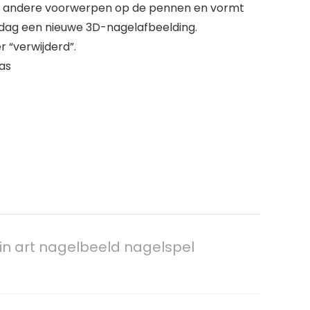
n of andere voorwerpen op de pennen en vormt
e dag een nieuwe 3D-nagelafbeelding.
 “verwijderd”.
las
pin art nagelbeeld nagelspel