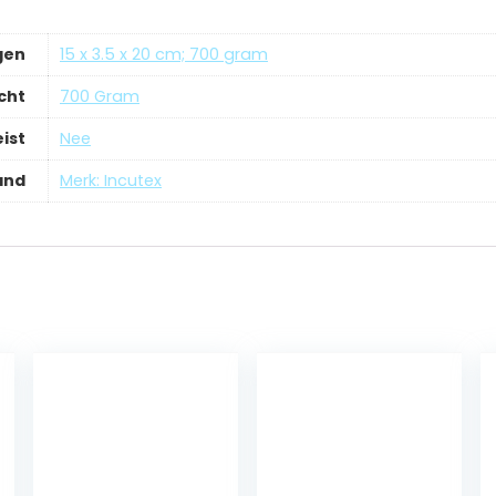
gen
‎15 x 3.5 x 20 cm; 700 gram
cht
‎700 Gram
ist
‎Nee
and
Merk: Incutex