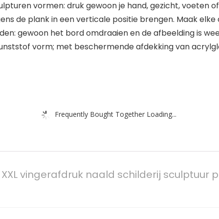
sculpturen vormen: druk gewoon je hand, gezicht, voete
gens de plank in een verticale positie brengen. Maak elk
rden: gewoon het bord omdraaien en de afbeelding is weer
t; kunststof vorm; met beschermende afdekking van acrylg
Frequently Bought Together Loading...
XXL vingerafdruk naald schilderij sculptuur 