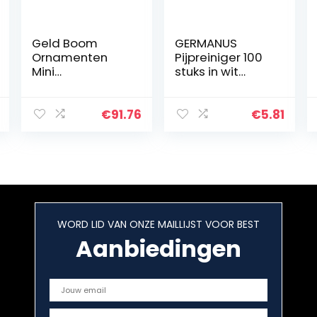
Geld Boom
GERMANUS
Ornamenten
Pijpreiniger 100
Mini
stuks in wit
Getrommeld
chenilledraad
Bonsai Boom
buigpluche voor
Beeldjes
knutselen en
€
91.76
€
5.81
Keramische
decoreren voor
Vaas
kinderen en
Woonkamer
volwassenen
Kantoor Home
Decor,
Rozenkwarts
WORD LID VAN ONZE MAILLIJST VOOR BEST
Aanbiedingen