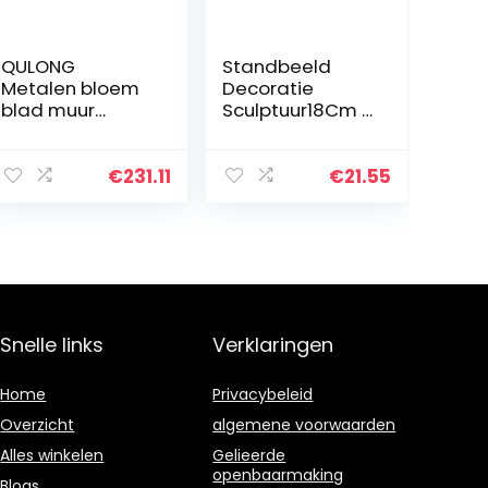
QULONG
Standbeeld
Metalen bloem
Decoratie
blad muur
Sculptuur18Cm /
sculpturen
22 Cm Bronze
decoratieve
Gouden Empire
smeedijzeren
State Building
€
231.11
€
21.55
muur opknoping
Model
bank
Standbeeld
achtergrond,
Metalen
kunst creatieve…
Plating…
Snelle links
Verklaringen
Home
Privacybeleid
Overzicht
algemene voorwaarden
Alles winkelen
Gelieerde
openbaarmaking
Blogs