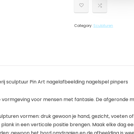
Category:
Sculpturen
rij sculptuur Pin Art nagelafbeelding nagelspel pinpers
eve vormgeving voor mensen met fantasie. De afgerond
sculpturen vormen: druk gewoon je hand, gezicht, voeten
 plank in een verticale positie brengen. Maak elke dag e
rden: gewoon het bord omdraaien en de afbeelding is weer