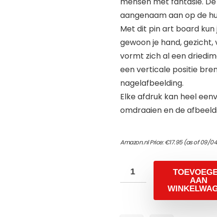
mensen met fantasie. De
aangenaam aan op de hui
Met dit pin art board kun
gewoon je hand, gezicht
vormt zich al een driedim
een verticale positie br
nagelafbeelding.
Elke afdruk kan heel een
omdraaien en de afbeeldin
Amazon.nl Price:
€
17.95
(as of 09/0
TOEVOEG
AAN
WINKELWA