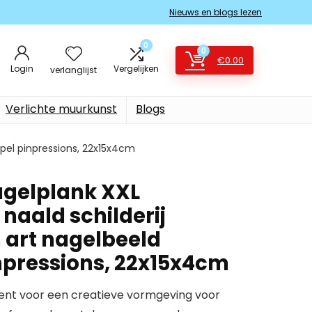
Nieuws en blogs lezen
0
0
€
0.00
Login
Vergelijken
verlanglijst
Verlichte muurkunst
Blogs
spel pinpressions, 22x15x4cm
agelplank XXL
naald schilderij
n art nagelbeeld
npressions, 22x15x4cm
ient voor een creatieve vormgeving voor