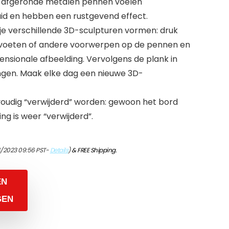
 afgeronde metalen pennen voelen
d en hebben een rustgevend effect.
 je verschillende 3D-sculpturen vormen: druk
, voeten of andere voorwerpen op de pennen en
ensionale afbeelding. Vervolgens de plank in
engen. Maak elke dag een nieuwe 3D-
voudig “verwijderd” worden: gewoon het bord
g is weer “verwijderd”.
4/2023 09:56 PST-
Details
)
&
FREE Shipping
.
EN
GEN