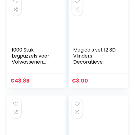
raam…
1000 Stuk
Magico’s set 12 3D
Legpuzzels voor
Vlinders
Volwassenen
Decoratieve
Kinderen Lando
muurstickers,
Norris Lage Poly
gemaakt van PVC
Meest Ttalent F
ideaal om een ​​
€
43.89
€
3.00
Race Driver
artistieke touch te
Modem
geven aan je…
Intellectuele…