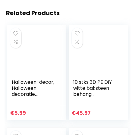
Related Products
Halloween-decor,
10 stks 3D PE DIY
Halloween-
witte baksteen
decoratie,
behang
Halloween-
zelfklevend
decoratie
waterdicht
kinderfeestje, 3D-
wandpaneel,
€
5.99
€
45.97
vleermuizen
geschikt voor
muurstickers
slaapkamer thuis
Geschikt voor
keuken…