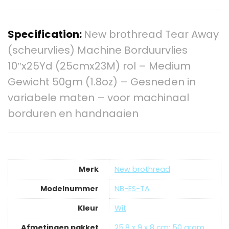
Specification:
New brothread Tear Away
(scheurvlies) Machine Borduurvlies
10″x25Yd (25cmx23M) rol – Medium
Gewicht 50gm (1.8oz) – Gesneden in
variabele maten – voor machinaal
borduren en handnaaien
Merk
‎New brothread
Modelnummer
‎NB-ES-TA
Kleur
‎Wit
Afmetingen pakket
‎25.8 x 9 x 8 cm; 50 gram