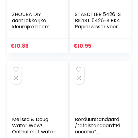
ZHOUBA DIY
STAEDTLER 5426-S
aantrekkelijke
BK4ST 5426-S BK4
kleurrijke boom
Papierwisser voor
landschap
alle wisbare
paardenhars 5D
tekenmaterialen,
diamant schilderij
puntig met
€
10.86
€
10.95
ambacht
schuurpapier,
40x30cm Eén
blisterkaart…
maat Kleurrijk
Melissa & Doug
Borduurstandaard
Water Wow!
/tafelstandaard”Pi
Onthul met water
nocchio”
– Boerderij,
met/zonder