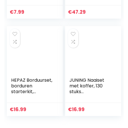
Kleurboek, Busy
borduurframe,
book, Reisspel,
verstelbaar
€
7.99
€
47.29
Kleuren met
water…
HEPAZ Borduurset,
JUNING Naaiset
borduren
met koffer, 130
starterkit,
stuks
kruissteek, inclusief
naaibenodigdhede
100 kleurdraden, 3
n voor thuisreizen
stuks
en noodgevallen,
€
16.99
€
16.99
borduurdoeken, 5
kindermachine,
bamboe…
bevat 24 spoelen…