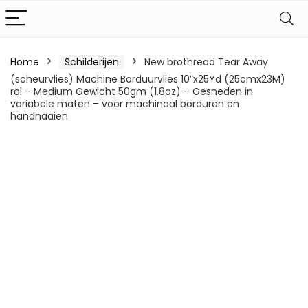
Home
Schilderijen
New brothread Tear Away
(scheurvlies) Machine Borduurvlies 10″x25Yd (25cmx23M)
rol – Medium Gewicht 50gm (1.8oz) – Gesneden in
variabele maten – voor machinaal borduren en
handnaaien