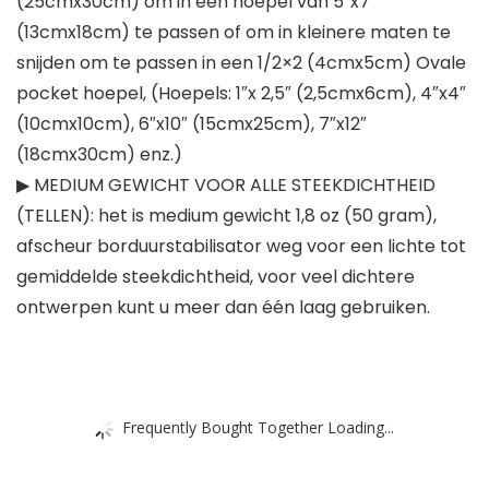
(25cmx30cm) om in een hoepel van 5″x7″
(13cmx18cm) te passen of om in kleinere maten te
snijden om te passen in een 1/2×2 (4cmx5cm) Ovale
pocket hoepel, (Hoepels: 1″x 2,5″ (2,5cmx6cm), 4″x4″
(10cmx10cm), 6″x10″ (15cmx25cm), 7″x12″
(18cmx30cm) enz.)
▶ MEDIUM GEWICHT VOOR ALLE STEEKDICHTHEID
(TELLEN): het is medium gewicht 1,8 oz (50 gram),
afscheur borduurstabilisator weg voor een lichte tot
gemiddelde steekdichtheid, voor veel dichtere
ontwerpen kunt u meer dan één laag gebruiken.
Frequently Bought Together Loading...