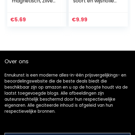
magnetisch, Zilver,
soort en wijsholle
één maat
bloemen metalen
schacht rond
gevormde
€
5.69
€
9.99
metalen knopen
set naaien knop
Over ons
Ennukunst is een moderne alles-in-één prijsvergelijkings- en
beoordelingswebsite die de beste deals biedt die
beschikbaar zijn op amazon en u op de hoogte houdt via de
laatst toegevoegde blogs. Alle afbeeldingen zijn
auteursrechtelijk beschermd door hun respectievelijke
eigenaren. Alle geciteerde inhoud is afgeleid van hun
respectievelijke bronnen.