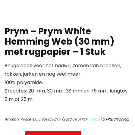
Prym – Prym White
Hemming Web (30 mm)
met rugpapier – 1 Stuk
Beugeldoek voor het naaivrij zomen van broeken,
rokken, jurken en nog veel meer.
100% polyamide.
Breedtes: 20 mm, 30 mm, 38 mm en 75 mm, lengtes:
5 m of 25 m.
Amazon.nl Price:
€
6.31
(as of 10/04/2023 09:51 PST-
Details
)
&
FREE Shipping
.