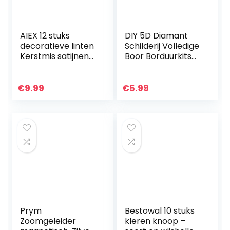
AIEX 12 stuks
DIY 5D Diamant
decoratieve linten
Schilderij Volledige
Kerstmis satijnen
Boor Borduurkits
linten ripslinten lint
Kunst Decors
lint cadeaulint
Geschenken
kerstlinten perfect
€
9.99
€
5.99
voor…
Prym
Bestowal 10 stuks
Zoomgeleider
kleren knoop –