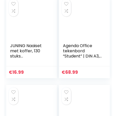
JUNING Naaiset
Agenda Office
met koffer, 130
tekenbord
stuks
“Student” | DIN A3,
naaibenodigdhede
50 x 37 cm, diverse
n voor thuisreizen
accessoires |
en noodgevallen,
voordelige,
€
16.99
€
68.99
kindermachine,
eenvoudige
bevat 24 spoelen…
tekenplaat voor
studie