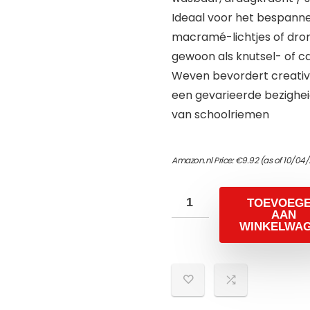
Ideaal voor het bespann
macramé-lichtjes of dro
gewoon als knutsel- of 
Weven bevordert creativi
een gevarieerde bezighei
van schoolriemen
Amazon.nl Price:
€
9.92
(as of 10/04/
TOEVOEG
AAN
WINKELWA