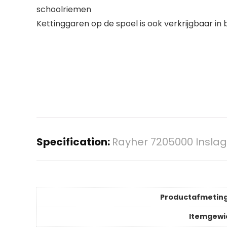
schoolriemen
Kettinggaren op de spoel is ook verkrijgbaar in 
Specification:
Rayher 7205000 Inslag 
Productafmetin
Itemgewi