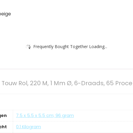
beige
Frequently Bought Together Loading...
Touw Rol, 220 M, 1 Mm Ø, 6-Draads, 65 Procen
gen
‎7.5 x 5.5 x 5.5 cm; 96 gram
cht
‎0.1 Kilogram