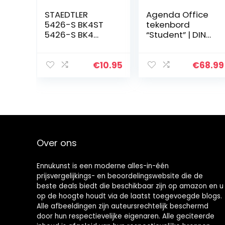
STAEDTLER
Agenda Office
5426-S BK4ST
tekenbord
5426-S BK4
“Student” | DIN
Papierwisser
A3, 50 x 37 cm,
voor alle
diverse
wisbare
accessoires |
€
10.95
€
68.99
tekenmateriale
voordelige,
n, puntig met
eenvoudige
schuurpapier,
tekenplaat voor
blisterkaart…
studie
Over ons
Ennukunst is een moderne alles-in-één
prijsvergelijkings- en beoordelingswebsite die de
beste deals biedt die beschikbaar zijn op amazon en u
op de hoogte houdt via de laatst toegevoegde blogs.
Alle afbeeldingen zijn auteursrechtelijk beschermd
door hun respectievelijke eigenaren. Alle geciteerde