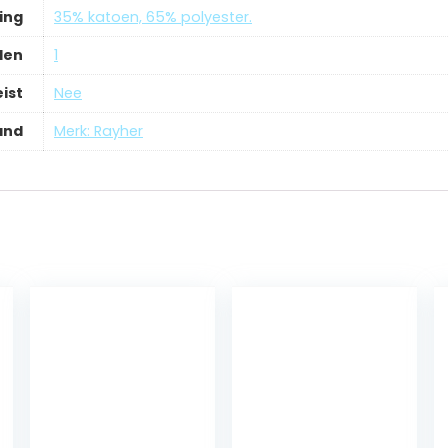
ing
‎35% katoen, 65% polyester.
len
‎1
ist
‎Nee
and
Merk: Rayher