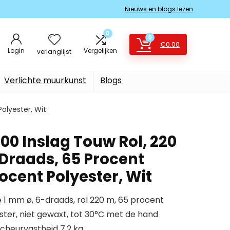
Nieuws en blogs lezen
0
0
€
0.00
Login
Vergelijken
verlanglijst
Verlichte muurkunst
Blogs
olyester, Wit
00 Inslag Touw Rol, 220
-Draads, 65 Procent
ocent Polyester, Wit
te 1 mm ø, 6-draads, rol 220 m, 65 procent
ster, niet gewaxt, tot 30°C met de hand
cheurvastheid 7,2 kg