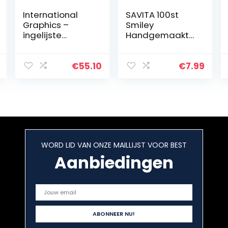
International
SAVITA 100st
Graphics –
Smiley
ingelijste
Handgemaakte
kunstdrukken –
Kralen
Panasenko, Inna
Gemengde
– ‘Martini Dry –
Kleuren Smiley
€
55.10
€
7.99
31 x 31 cm – Serie
Polymeer Klei
ATHOS
Kralen Polymeer
Klei Kralen voor
Het Maken…
WORD LID VAN ONZE MAILLIJST VOOR BEST
Aanbiedingen