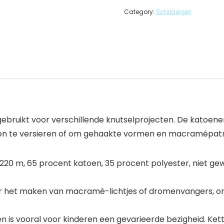
Category:
Schilderijen
n gebruikt voor verschillende knutselprojecten. De katoe
te versieren of om gehaakte vormen en macramépatrone
rol 220 m, 65 procent katoen, 35 procent polyester, niet 
 het maken van macramé-lichtjes of dromenvangers, om
n is vooral voor kinderen een gevarieerde bezigheid. Ket