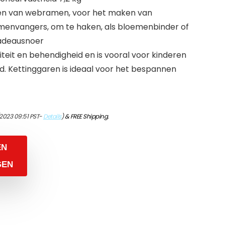
en van webramen, voor het maken van
menvangers, om te haken, als bloemenbinder of
cadeausnoer
teit en behendigheid en is vooral voor kinderen
d. Kettinggaren is ideaal voor het bespannen
2023 09:51 PST-
Details
)
&
FREE Shipping
.
EN
GEN