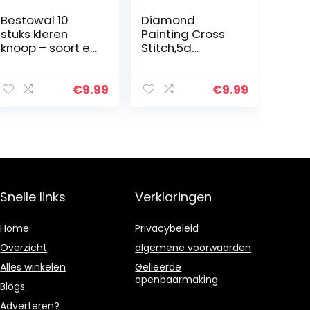
Bestowal 10
Diamond
stuks kleren
Painting Cross
knoop – soort en
Stitch,5d
wijsholle
Diamond
bloemen
Painting Panda
metalen
dad and Kid,DIY
€
9.99
€
9.99
schacht rond
Diamond Art
gevormde
Rhinestone
metalen knopen
Embroidery
set naaien knop
Cross Stitch…
Snelle links
Verklaringen
Home
Privacybeleid
Overzicht
algemene voorwaarden
Alles winkelen
Gelieerde
openbaarmaking
Blogs
Adverteren?