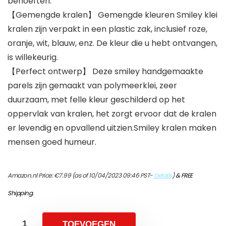
behoeften.
【Gemengde kralen】 Gemengde kleuren Smiley klei
kralen zijn verpakt in een plastic zak, inclusief roze,
oranje, wit, blauw, enz. De kleur die u hebt ontvangen,
is willekeurig.
【Perfect ontwerp】 Deze smiley handgemaakte
parels zijn gemaakt van polymeerklei, zeer
duurzaam, met felle kleur geschilderd op het
oppervlak van kralen, het zorgt ervoor dat de kralen
er levendig en opvallend uitzien.Smiley kralen maken
mensen goed humeur.
Amazon.nl Price:
€
7.99
(as of 10/04/2023 09:46 PST-
Details
)
&
FREE
Shipping
.
TOEVOEGEN