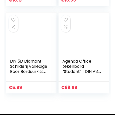
€
10.17
€
16.99
voor acrylverf of…
borduurdoeken, 5
bamboe…
DIY 5D Diamant
Agenda Office
Schilderij Volledige
tekenbord
Boor Borduurkits
“Student” | DIN A3,
Kunst Decors
50 x 37 cm, diverse
Geschenken
accessoires |
voordelige,
€
5.99
€
68.99
eenvoudige
tekenplaat voor
studie