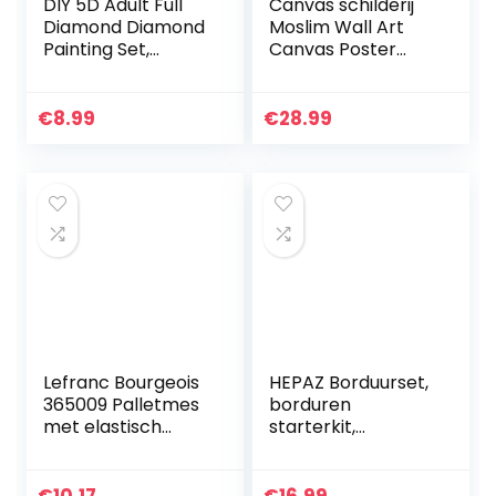
DIY 5D Adult Full
Canvas schilderij
Diamond Diamond
Moslim Wall Art
Painting Set,
Canvas Poster
Children, Crystal
Tableau Islam
Rhinestone
Prints Arabische
Diamond
Kalligrafie Lof Allah
€
8.99
€
28.99
Embroidery
schilderij…
Painting Art Crafts
Home…
Lefranc Bourgeois
HEPAZ Borduurset,
365009 Palletmes
borduren
met elastisch
starterkit,
metalen mes,
kruissteek, inclusief
roestvrij, gelakt
100 kleurdraden, 3
houten handvat
stuks