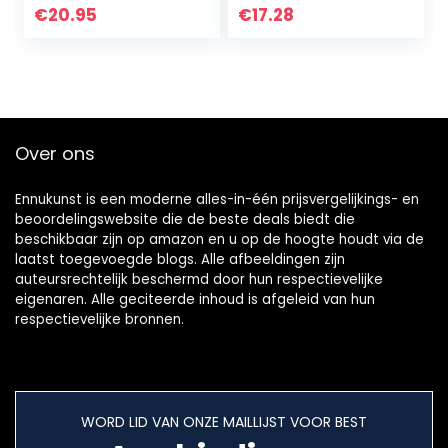
Messi Retro Poster
Vintage Wall Film
€
20.95
€
17.28
Prints Voetbal…
Art Print Foto A3
Over ons
Ennukunst is een moderne alles-in-één prijsvergelijkings- en
beoordelingswebsite die de beste deals biedt die
beschikbaar zijn op amazon en u op de hoogte houdt via de
laatst toegevoegde blogs. Alle afbeeldingen zijn
auteursrechtelijk beschermd door hun respectievelijke
eigenaren. Alle geciteerde inhoud is afgeleid van hun
respectievelijke bronnen.
WORD LID VAN ONZE MAILLIJST VOOR BEST