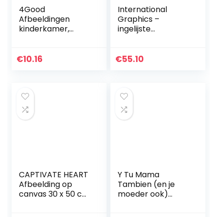
4Good
International
Afbeeldingen
Graphics –
kinderkamer,
ingelijste
modern, Nordic
kunstdrukken –
Moon, sterren, zon,
Panasenko, Inna –
zon, maan, sterren,
‘Hot Margarita – 31
€
10.16
€
55.10
fotoset, jongens,
x 31 cm – Serie
meisjes…
ATHOS
CAPTIVATE HEART
Y Tu Mama
Afbeelding op
Tambien (en je
canvas 30 x 50 cm
moeder ook)
geen lijst voetbal
Filmposter –
sport Star Lionel
Klassieke jaren ’00