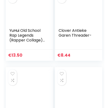
YuHui Old School
Clover Antieke
Rap Legends
Garen Threader-
(Rapper Collage)
Muziek Poster
Canvas Art Poster
en Wall Art Foto
€
13.50
€
8.44
Print Moderne
Familie…