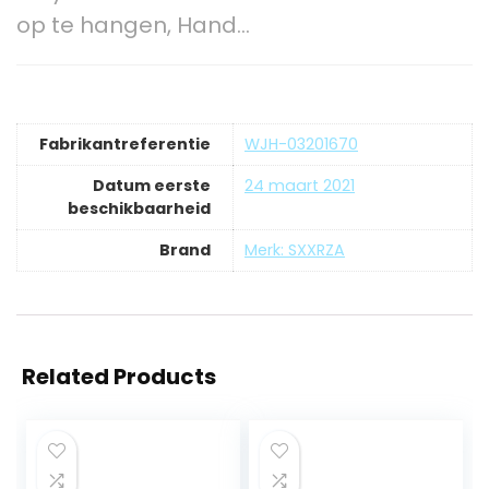
op te hangen, Hand…
Fabrikantreferentie
WJH-03201670
Datum eerste
24 maart 2021
beschikbaarheid
Brand
Merk: SXXRZA
Related Products