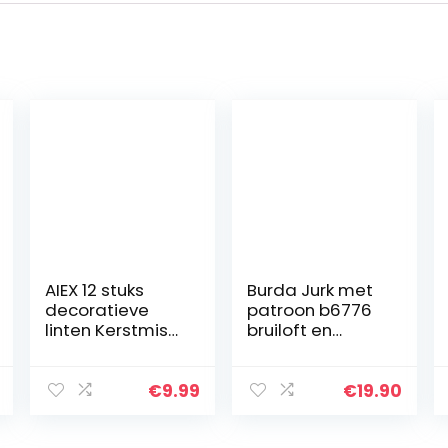
AIEX 12 stuks
Burda Jurk met
decoratieve
patroon b6776
linten Kerstmis
bruiloft en
satijnen linten
avond
ripslinten lint lint
cadeaulint
€
9.99
€
19.90
kerstlinten
perfect voor…