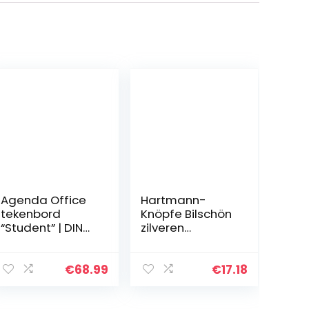
Agenda Office
Hartmann-
tekenbord
Knöpfe Bilschön
“Student” | DIN
zilveren
A3, 50 x 37 cm,
klederdracht
diverse
sluiting schorten
accessoires |
Dirndl gesp
€
68.99
€
17.18
voordelige,
sluiting metaal
eenvoudige
58 mm x 42 mm,