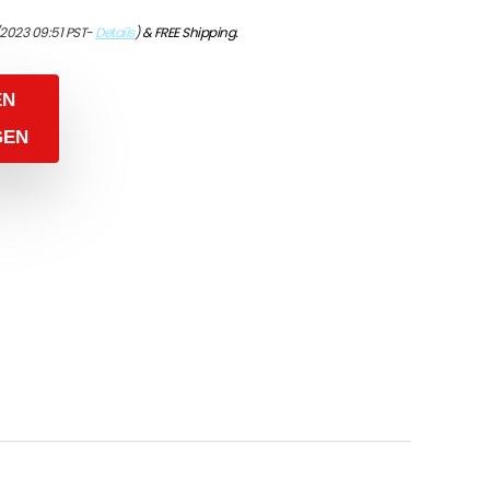
/2023 09:51 PST-
Details
)
&
FREE Shipping
.
EN
GEN