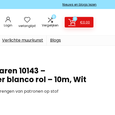
Nieuws en blogs lezen
0
0
€
0.00
Login
Vergelijken
verlanglijst
Verlichte muurkunst
Blogs
ren 10143 –
 blanco rol – 10m, Wit
rengen van patronen op stof