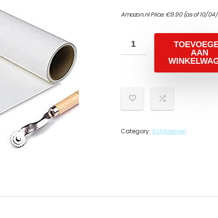
Amazon.nl Price:
€
9.90
(as of 10/04
TOEVOEG
AAN
WINKELWA
Category:
Schilderijen