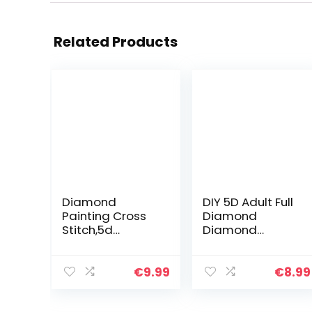
Related Products
Diamond
DIY 5D Adult Full
Painting Cross
Diamond
Stitch,5d
Diamond
Diamond
Painting Set,
Painting Panda
Children, Crystal
dad and Kid,DIY
Rhinestone
€
9.99
€
8.99
Diamond Art
Diamond
Rhinestone
Embroidery