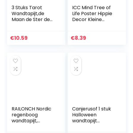
3 Stuks Tarot
ICC Mind Tree of
Wandtapijt,de
Life Poster Hippie
Maan de Ster de
Decor Kleine
Zon Tarot
Tapestry Muur
tapijt,Tarot
Opknoping Dorm
Tapestry,Middelee
Collage Blad
€
10.59
€
8.39
uwse Europa
Boheemse
Waarzeggerij
Wandtapijten Art…
Wandtapijt…
RAILONCH Nordic
Canjerusof 1 stuk
regenboog
Halloween
wandtapijt,
wandtapijt
handgeweven
wandtapijt
wolken,
mysterious