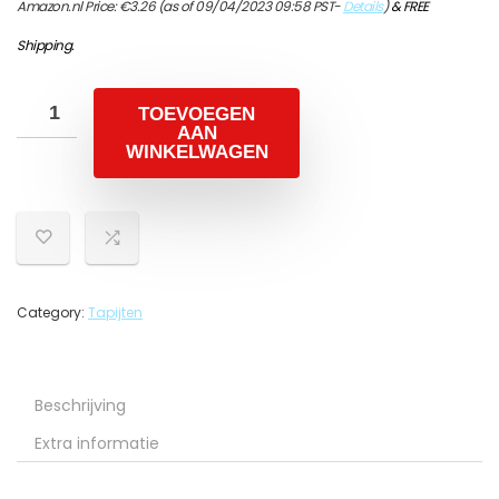
Amazon.nl Price:
€
3.26
(as of 09/04/2023 09:58 PST-
Details
)
&
FREE
Shipping
.
TOEVOEGEN
AAN
WINKELWAGEN
Category:
Tapijten
Beschrijving
Extra informatie