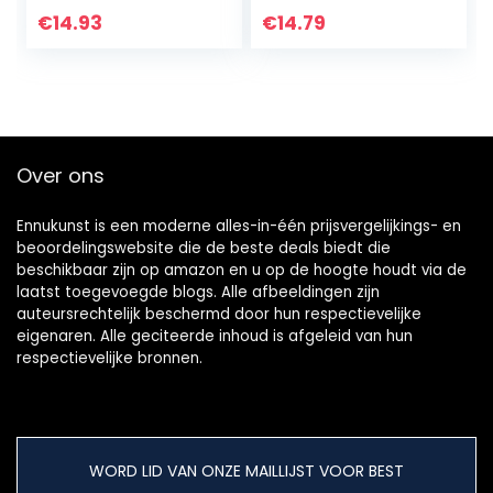
regenboog,
wandkleed voor
€
14.93
€
14.79
macramé
slaapkamer
wandtapijt,
woonkamer
wanddecoratie
woonruimte
met pompon
decoratie 60…
voor…
Over ons
Ennukunst is een moderne alles-in-één prijsvergelijkings- en
beoordelingswebsite die de beste deals biedt die
beschikbaar zijn op amazon en u op de hoogte houdt via de
laatst toegevoegde blogs. Alle afbeeldingen zijn
auteursrechtelijk beschermd door hun respectievelijke
eigenaren. Alle geciteerde inhoud is afgeleid van hun
respectievelijke bronnen.
WORD LID VAN ONZE MAILLIJST VOOR BEST