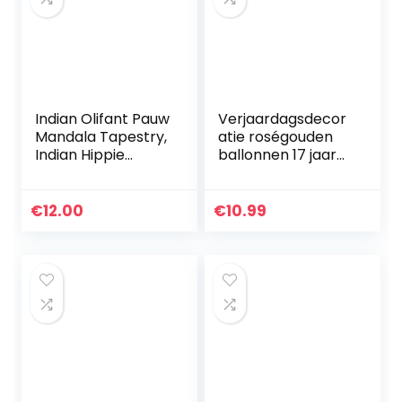
Indian Olifant Pauw
Verjaardagsdecor
Mandala Tapestry,
atie roségouden
Indian Hippie
ballonnen 17 jaar
Tapestry,
verjaardag meisje
Wandhanging,
jongen Happy
Boheemse Muur
Birthday slinger,
€
12.00
€
10.99
Ophanging, New
groot aantal 17…
Age Tapestry…