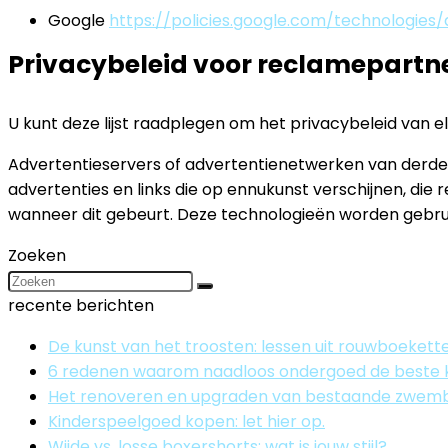
Google
https://policies.google.com/technologies/
Privacybeleid voor reclamepartn
U kunt deze lijst raadplegen om het privacybeleid van e
Advertentieservers of advertentienetwerken van derden
advertenties en links die op ennukunst verschijnen, d
wanneer dit gebeurt. Deze technologieën worden gebru
Zoeken
recente berichten
De kunst van het troosten: lessen uit rouwboekett
6 redenen waarom naadloos ondergoed de beste k
Het renoveren en upgraden van bestaande zwe
Kinderspeelgoed kopen: let hier op.
Wijde vs. losse boxershorts: wat is jouw stijl?