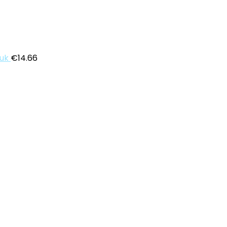
tuk
€
14.66