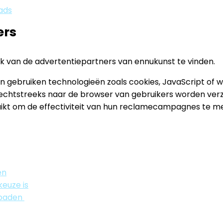
ads
ers
lk van de advertentiepartners van ennukunst te vinden.
 gebruiken technologieën zoals cookies, JavaScript of w
ie rechtstreeks naar de browser van gebruikers worden v
ikt om de effectiviteit van hun reclamecampagnes te m
en
euze is
mbaden