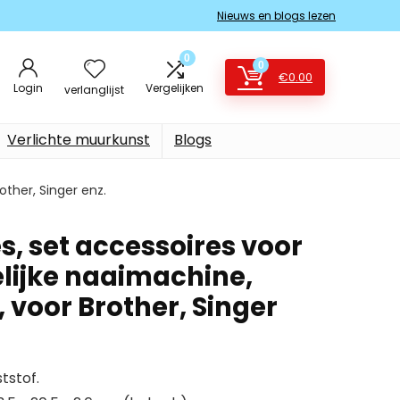
Nieuws en blogs lezen
0
0
€
0.00
Login
Vergelijken
verlanglijst
Verlichte muurkunst
Blogs
other, Singer enz.
s, set accessoires voor
lijke naaimachine,
, voor Brother, Singer
tstof.