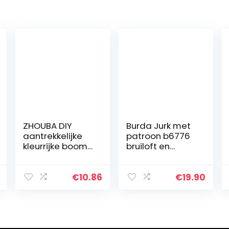
ZHOUBA DIY
Burda Jurk met
aantrekkelijke
patroon b6776
kleurrijke boom
bruiloft en
landschap
avond
paardenhars 5D
diamant
€
10.86
€
19.90
schilderij
ambacht
40x30cm Eén
maat Kleurrijk