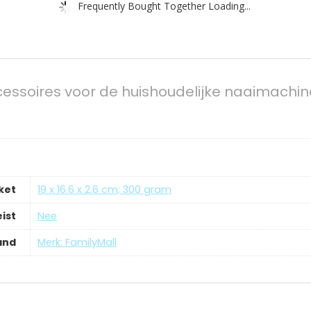
Frequently Bought Together Loading...
cessoires voor de huishoudelijke naaimachine,
ket
‎19 x 16.6 x 2.6 cm; 300 gram
ist
‎Nee
and
Merk: FamilyMall