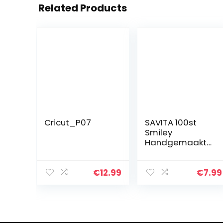
Related Products
Cricut_P07
SAVITA 100st
Smiley
Handgemaakte
Kralen
Gemengde
Kleuren Smiley
€
12.99
€
7.99
Polymeer Klei
Kralen Polymeer
Klei Kralen voor
Het Maken…