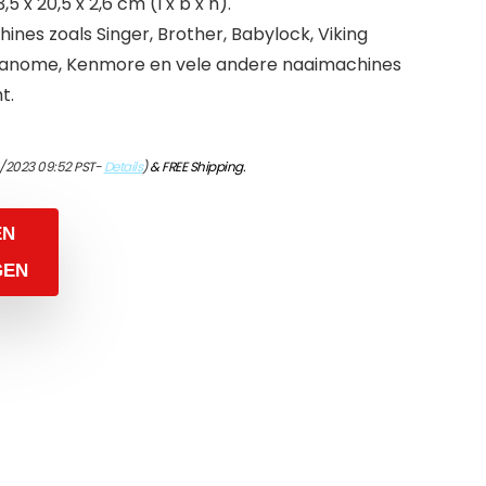
 x 20,5 x 2,6 cm (l x b x h).
nes zoals Singer, Brother, Babylock, Viking
, Janome, Kenmore en vele andere naaimachines
t.
/2023 09:52 PST-
Details
)
&
FREE Shipping
.
EN
GEN