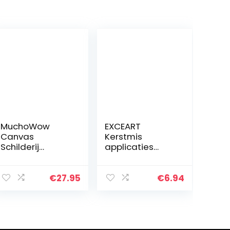
MuchoWow
EXCEART
Canvas
Kerstmis
Schilderij
applicaties
Decoratie –
Kerstman
60×80 cm – Het
Sneeuwman
melkmeisje –
Rendier Patches
€
27.95
€
6.94
Johannes
Sticker
Vermeer –
geborduurde
Wanddecoratie
applicatie patch
Muurdecoratie…
om op te
strijken…