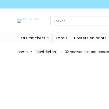
Search
for:
Muurstickers
Foto’s
Posters en prints
Home
Schilderijen
32 naaivoetjes, set access