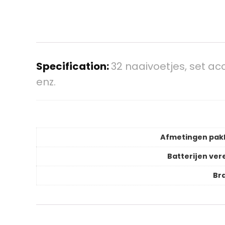
Specification:
32 naaivoetjes, set ac
enz.
Afmetingen pak
Batterijen vere
Br