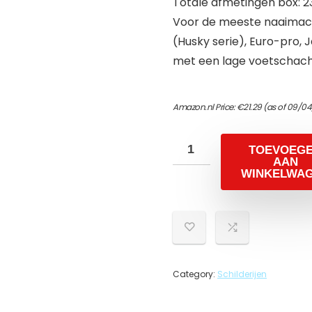
Totale afmetingen box: 23,5
Voor de meeste naaimachi
(Husky serie), Euro-pro
met een lage voetschach
Amazon.nl Price:
€
21.29
(as of 09/04
TOEVOEG
AAN
WINKELWA
Category:
Schilderijen