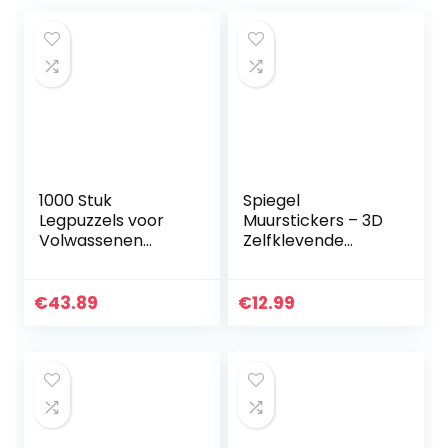
1000 Stuk
Spiegel
Legpuzzels voor
Muurstickers – 3D
Volwassenen
Zelfklevende
Kinderen Lando
Reflecterende
Norris Lage Poly
Spiegel Stickers
Meest Ttalent F
Muursticker Decal
€
43.89
€
12.99
Race Driver
Thuis Woonkamer
Modem
Badkamer Decor…
Intellectuele…