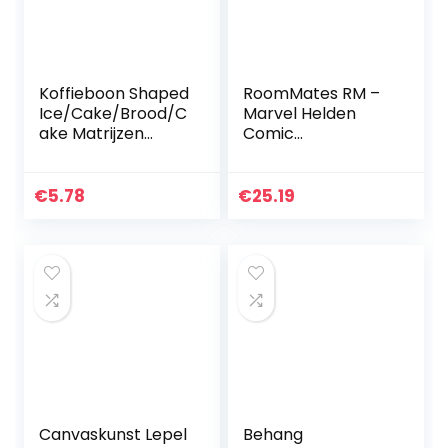
Koffieboon Shaped
RoomMates RM –
Ice/Cake/Brood/C
Marvel Helden
ake Matrijzen
Comic
bakvormen Silikon
Muursticker, PVC,
Non-Stick Cake
kleurrijk, 29 x 13 x
willekeurige kleur
2,5 cm
€
5.78
€
25.19
Bakken
Cup/Pakket
Canvaskunst Lepel
Behang