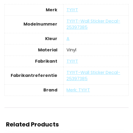
Merk
‎TYIYT
‎TYIYT-Wall Sticker Decal-
Modelnummer
25397385
Kleur
‎A
Material
‎Vinyl
Fabrikant
‎TYIYT
‎TYIYT-Wall Sticker Decal-
Fabrikantreferentie
25397385
Brand
Merk: TYIYT
Related Products