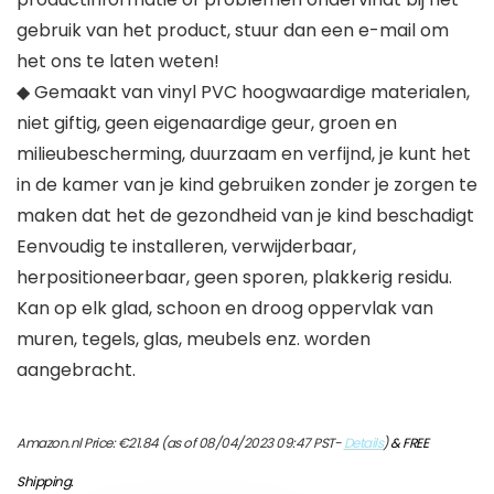
gebruik van het product, stuur dan een e-mail om
het ons te laten weten!
◆ Gemaakt van vinyl PVC hoogwaardige materialen,
niet giftig, geen eigenaardige geur, groen en
milieubescherming, duurzaam en verfijnd, je kunt het
in de kamer van je kind gebruiken zonder je zorgen te
maken dat het de gezondheid van je kind beschadigt
Eenvoudig te installeren, verwijderbaar,
herpositioneerbaar, geen sporen, plakkerig residu.
Kan op elk glad, schoon en droog oppervlak van
muren, tegels, glas, meubels enz. worden
aangebracht.
Amazon.nl Price:
€
21.84
(as of 08/04/2023 09:47 PST-
Details
)
&
FREE
Shipping
.