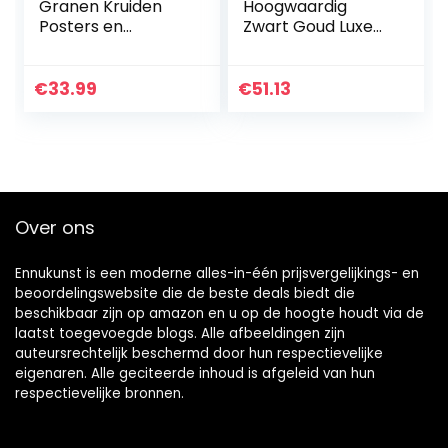
Granen Kruiden
Hoogwaardig
Posters en
Zwart Goud Luxe
prenten
Reli毛f Textuur
Restaurantposters
Metallic 3D
en prenten
Damast Behang
€
33.99
€
51.13
Scandinavische
Voor Muur Roll
kunst aan de muur
Wasbaar Vinyl
Foto…
Over ons
Ennukunst is een moderne alles-in-één prijsvergelijkings- en
beoordelingswebsite die de beste deals biedt die
beschikbaar zijn op amazon en u op de hoogte houdt via de
laatst toegevoegde blogs. Alle afbeeldingen zijn
auteursrechtelijk beschermd door hun respectievelijke
eigenaren. Alle geciteerde inhoud is afgeleid van hun
respectievelijke bronnen.