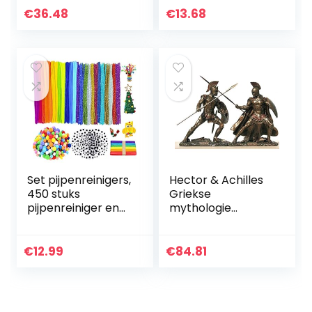
Collectible DBZ
Truck vervormde
€
36.48
€
13.68
Statue of
robot bouw blok
Character PVC
speelgoed…
Figurines…
Set pijpenreinigers,
Hector & Achilles
450 stuks
Griekse
pijpenreiniger en
mythologie
pompons, rode
helden/krijgers
pompons, in
(Europese ronze
verschillende
beeldjes/sculpture
€
12.99
€
84.81
maten,
n 12,5 cm & 12,5 cm
pijpenreiniger en…
/ 4,9 inch…