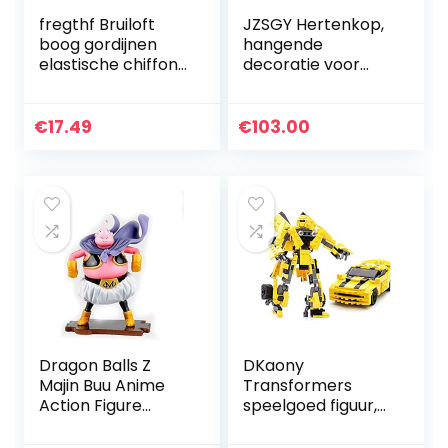
fregthf Bruiloft
JZSGY Hertenkop,
boog gordijnen
hangende
elastische chiffon
decoratie voor
draperie gordijn
muur, harsen
decoraties voor
dierenkop voor
bruiloft fase
thuisdecoratie,
€
17.49
€
103.00
70x550cm wit
creatieve
decoratie voor
muur van…
Dragon Balls Z
DKaony
Majin Buu Anime
Transformers
Action Figure
speelgoed figuur,
Statue of
Robot gebouw
Character
speelgoed, Animal