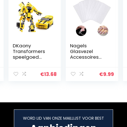
DKaony
Nagels
Transformers
Glasvezel
speelgoed
Accessoires
figuur, Robot
Voor
gebouw
Nagelvezelverle
speelgoed,
nging
€
13.68
€
9.99
Animal Truck
Multifunctioneel
vervormde
Nagelvezelmem
robot bouw blok
braan
speelgoed…
Glasvezel…
WORD LID VAN ONZE MAILLIJST VOOR BEST