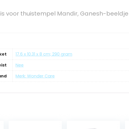
s voor thuistempel Mandir, Ganesh-beeldje
ket
‎17.6 x 10.31 x 8 cm; 290 gram
ist
‎Nee
and
Merk: Wonder Care