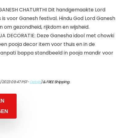
ANESH CHATURTHI Dit handgemaakte Lord
 is voor Ganesh festival. Hindu God Lord Ganesh
 om gezondheid, rijkdom en wijsheid.
 DECORATIE: Deze Ganesha idool met chowki
en pooja decor item voor thuis en in de
Ganpati bappa standbeeld in pooja mandir voor
4/2023 09:47 PST-
Details
)
&
FREE Shipping
.
EN
GEN