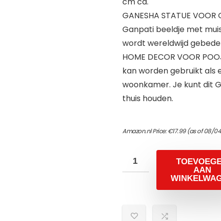
cm ca.
GANESHA STATUE VOOR G
Ganpati beeldje met muis
wordt wereldwijd gebeden
HOME DECOR VOOR POOJA
kan worden gebruikt als e
woonkamer. Je kunt dit 
thuis houden.
Amazon.nl Price:
€
17.99
(as of 08/0
TOEVOEG
AAN
WINKELWA