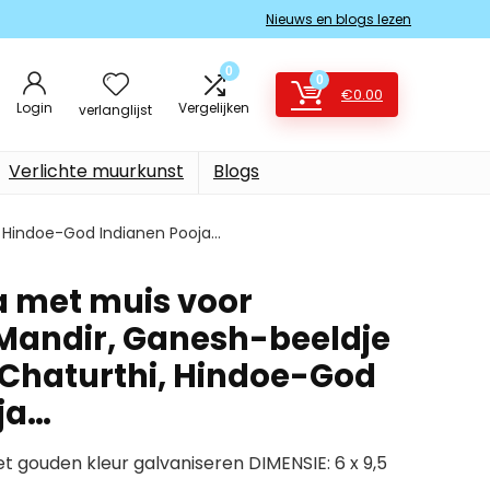
Nieuws en blogs lezen
0
0
€
0.00
Login
Vergelijken
verlanglijst
Verlichte muurkunst
Blogs
 Hindoe-God Indianen Pooja…
 met muis voor
Mandir, Ganesh-beeldje
Chaturthi, Hindoe-God
ja…
 gouden kleur galvaniseren DIMENSIE: 6 x 9,5