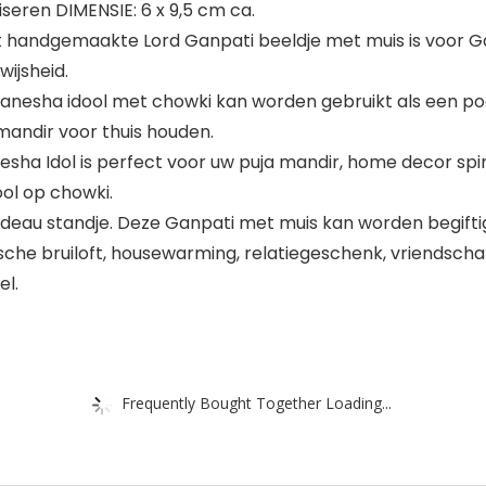
eren DIMENSIE: 6 x 9,5 cm ca.
ndgemaakte Lord Ganpati beeldje met muis is voor Gan
ijsheid.
ha idool met chowki kan worden gebruikt als een pooj
mandir voor thuis houden.
 Idol is perfect voor uw puja mandir, home decor spirit
ol op chowki.
adeau standje. Deze Ganpati met muis kan worden begiftig
tische bruiloft, housewarming, relatiegeschenk, vriend
el.
Frequently Bought Together Loading...