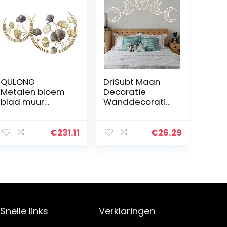
QULONG
DriSubt Maan
Metalen bloem
Decoratie
blad muur
Wanddecoratie
sculpturen
Maan Uiterlijk
decoratieve
Muur Art Nordic
smeedijzeren
Stijl Decoratie
€
231.11
€
26.29
muur opknoping
Muur Opknoping
bank
Muurstickers…
achtergrond,
kunst creatieve…
Snelle links
Verklaringen