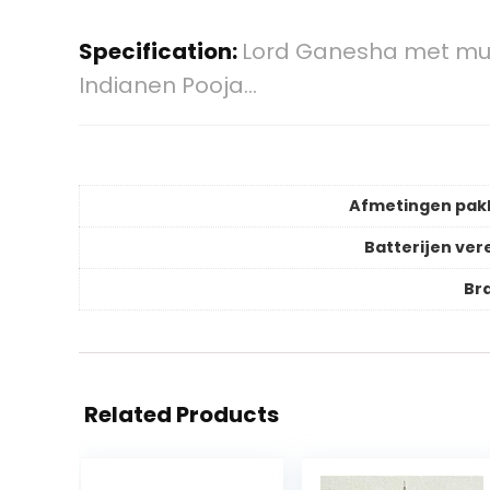
Specification:
Lord Ganesha met mui
Indianen Pooja…
Afmetingen pak
Batterijen vere
Br
Related Products