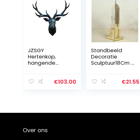
JZSGY
Standbeeld
Hertenkop,
Decoratie
hangende
Sculptuur18Cm /
decoratie voor
22 Cm Bronze
muur, harsen
Gouden Empire
dierenkop voor
State Building
€
103.00
€
21.55
thuisdecoratie,
Model
creatieve
Standbeeld
decoratie voor
Metalen
muur van…
Plating…
Over ons