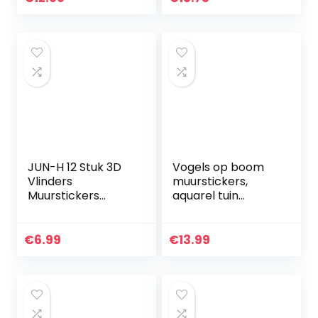
Thuis Woonkamer
Muurstickers
Badkamer Decor…
Decoratie
Fotografie Props
Art…
JUN-H 12 Stuk 3D
Vogels op boom
Vlinders
muurstickers,
Muurstickers
aquarel tuin
Sticker
bloemen
Waterdichte PVC
muurstickers,
Sticker Home DIY
kinderkamer
€
6.99
€
13.99
Wall Art
meisjes
Wanddecoratie
woonkamer
voor
slaapkamer
Appartement…
romantische…