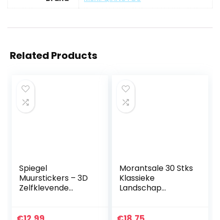
Related Products
Spiegel
Morantsale 30 Stks
Muurstickers – 3D
Klassieke
Zelfklevende
Landschap
Reflecterende
Beroemde
Spiegel Stickers
Olieverfschilderij
Muursticker Decal
Papier
€
12.99
€
18.75