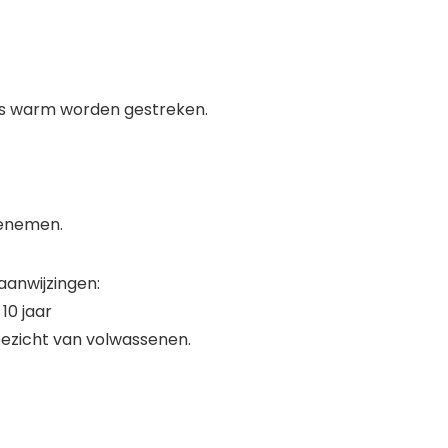
els warm worden gestreken.
eenemen.
aanwijzingen:
10 jaar
oezicht van volwassenen.