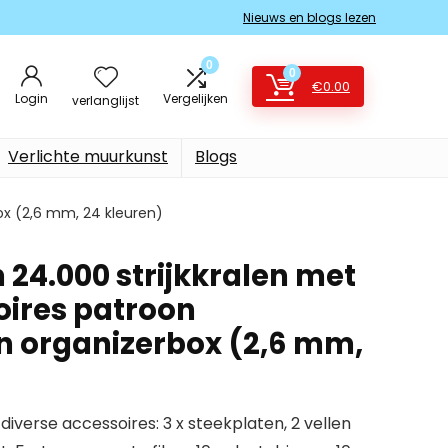
Nieuws en blogs lezen
0
0
€
0.00
Login
Vergelijken
verlanglijst
Verlichte muurkunst
Blogs
box (2,6 mm, 24 kleuren)
 24.000 strijkkralen met
oires patroon
in organizerbox (2,6 mm,
 diverse accessoires: 3 x steekplaten, 2 vellen