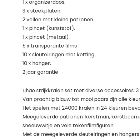
1 x organizerdoos.
3 x steekplaten.
2 vellen met kleine patronen.
1 x pincet (kunststof).
1 x pincet (metaal).
5 x transparante films
10 x sleutelringen met ketting.
10 x hanger.
2 jaar garantie
Lihao strijkkralen set met diverse accessoires: 3 
Van prachtig blauw tot mooi paars zijn alle kle
Het spelen met 24000 kralen in 24 kleuren bevor
Meegeleverde patronen: kerstman, kerstboom, kers
sneeuwwitje en vele tekenfilmfiguren.
Met de meegeleverde sleutelringen en hangers