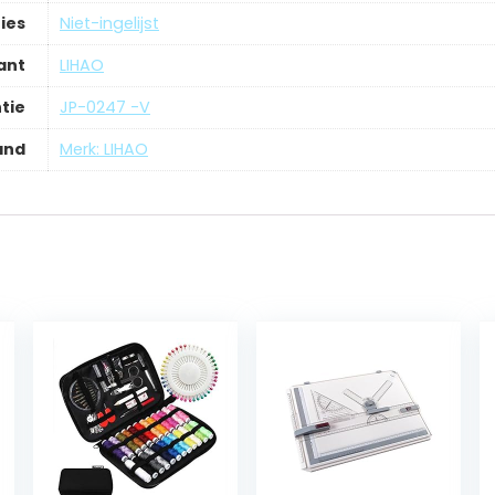
ies
‎Niet-ingelijst
ant
‎LIHAO
tie
‎JP-0247 -V
and
Merk: LIHAO