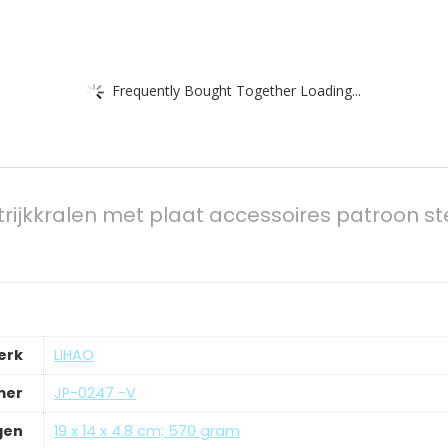
Frequently Bought Together Loading...
trijkkralen met plaat accessoires patroon s
erk
‎LIHAO
mer
‎JP-0247 -V
gen
‎19 x 14 x 4.8 cm; 570 gram