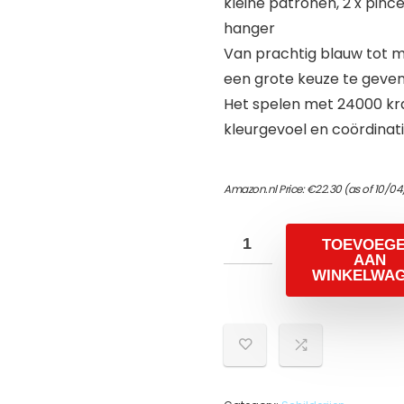
kleine patronen, 2 x pincet
hanger
Van prachtig blauw tot mo
een grote keuze te geven
Het spelen met 24000 kral
kleurgevoel en coördinat
Amazon.nl Price:
€
22.30
(as of 10/04
TOEVOEG
AAN
WINKELWA