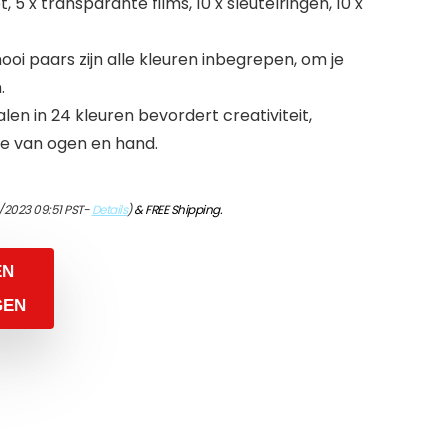
, 5 x transparante films, 10 x sleutelringen, 10 x
oi paars zijn alle kleuren inbegrepen, om je
.
en in 24 kleuren bevordert creativiteit,
ie van ogen en hand.
/2023 09:51 PST-
Details
)
&
FREE Shipping
.
EN
GEN