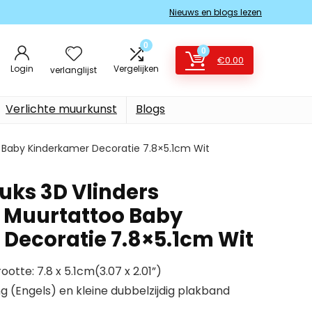
Nieuws en blogs lezen
0
0
€
0.00
Login
Vergelijken
verlanglijst
Verlichte muurkunst
Blogs
o Baby Kinderkamer Decoratie 7.8×5.1cm Wit
uks 3D Vlinders
 Muurtattoo Baby
Decoratie 7.8×5.1cm Wit
ootte: 7.8 x 5.1cm(3.07 x 2.01”)
 (Engels) en kleine dubbelzijdig plakband