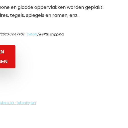
chone en gladde oppervlakken worden geplakt:
es, tegels, spiegels en ramen, enz.
/2023 09:47 PST-
Details
)
&
FREE Shipping
.
EN
GEN
ckers en -tekeningen