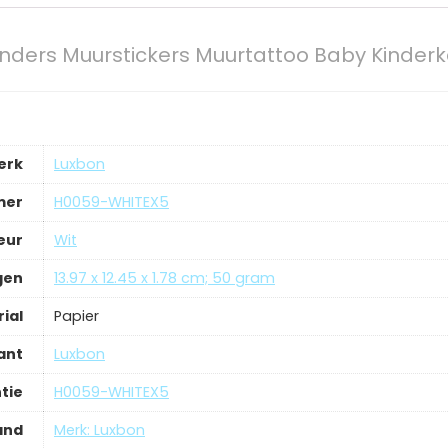
linders Muurstickers Muurtattoo Baby Kinder
erk
‎Luxbon
mer
‎H0059-WHITEX5
eur
‎Wit
gen
‎13.97 x 12.45 x 1.78 cm; 50 gram
ial
‎Papier
ant
‎Luxbon
tie
‎H0059-WHITEX5
and
Merk: Luxbon