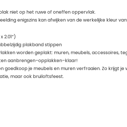
 plak niet op het ruwe of oneffen oppervlak.
eelding enigszins kan afwijken van de werkelijke kleur v
x 2.01”)
bbelzijdig plakband stippen
lakken worden geplakt: muren, meubels, accessoires, tege
unten aanbrengen–opplakken–klaar!
 en goedkoop je meubels en muren verfraaien. Zo krijgt 
atie, maar ook bruiloftsfeest.