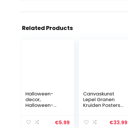
Related Products
Halloween-
Canvaskunst
decor,
Lepel Granen
Halloween-
Kruiden Posters
decoratie,
en prenten
Halloween-
Restaurantpost
decoratie
ers en prenten
€
5.99
€
33.99
kinderfeestje,
Scandinavische