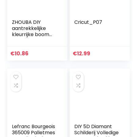
ZHOUBA DIY
Cricut_P07
aantrekkelijke
kleurrijke boom
landschap
paardenhars 5D
diamant schilderij
€
10.86
€
12.99
ambacht
40x30cm Eén
maat Kleurrijk
Lefranc Bourgeois
DIY 5D Diamant
365009 Palletmes
Schilderij Volledige