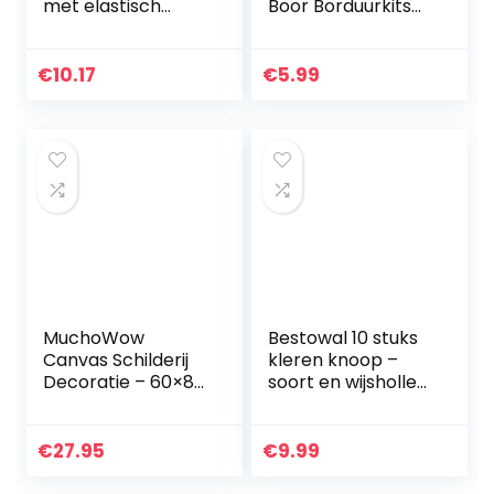
met elastisch
Boor Borduurkits
metalen mes,
Kunst Decors
roestvrij, gelakt
Geschenken
houten handvat
€
10.17
€
5.99
voor acrylverf of…
MuchoWow
Bestowal 10 stuks
Canvas Schilderij
kleren knoop –
Decoratie – 60×80
soort en wijsholle
cm – Het
bloemen metalen
melkmeisje –
schacht rond
Johannes
gevormde
€
27.95
€
9.99
Vermeer –
metalen knopen
Wanddecoratie
set naaien knop