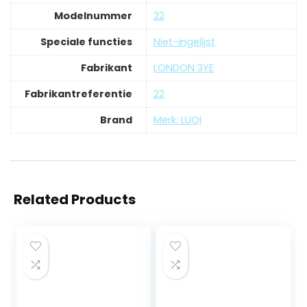
Modelnummer
‎22
Speciale functies
‎Niet-ingelijst
Fabrikant
‎LONDON 3YE
Fabrikantreferentie
‎22
Brand
Merk: LUQI
Related Products