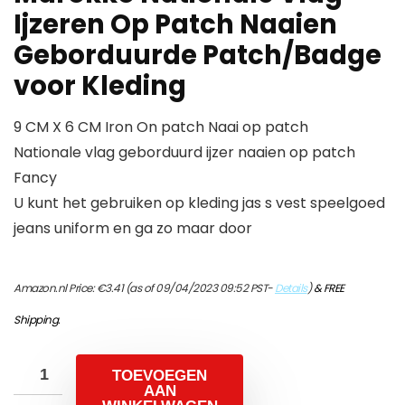
Ijzeren Op Patch Naaien
Geborduurde Patch/Badge
voor Kleding
9 CM X 6 CM Iron On patch Naai op patch
Nationale vlag geborduurd ijzer naaien op patch
Fancy
U kunt het gebruiken op kleding jas s vest speelgoed
jeans uniform en ga zo maar door
Amazon.nl Price:
€
3.41
(as of 09/04/2023 09:52 PST-
Details
)
&
FREE
Shipping
.
TOEVOEGEN
AAN