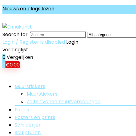
Nieuws en blogs lezen
Search for:
Login / Register is disabled
Login
verlanglijst
0
Vergelijken
0
€
0.00
Muurstickers
Muurstickers
Zelfklevende muurversieringen
Foto’s
Posters en prints
Schilderijen
Sculpturen