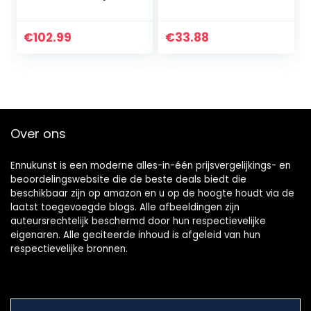
Footbridge Beach
Schilderij Canvas
vakantie zon –
Muur Art
120x80cm – Glass
Woonkamer
€
102.99
€
33.88
Print Schilderij…
Posters
Slaapkamer
Schilderen 20×30
inch…
Over ons
Ennukunst is een moderne alles-in-één prijsvergelijkings- en
beoordelingswebsite die de beste deals biedt die
beschikbaar zijn op amazon en u op de hoogte houdt via de
laatst toegevoegde blogs. Alle afbeeldingen zijn
auteursrechtelijk beschermd door hun respectievelijke
eigenaren. Alle geciteerde inhoud is afgeleid van hun
respectievelijke bronnen.