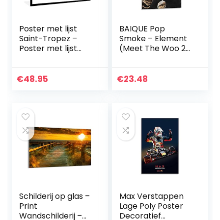
Poster met lijst
BAIQUE Pop
Saint-Tropez –
Smoke – Element
Poster met lijst
(Meet The Woo 2)
Luchtfoto van
Canvas Art Poster
Franse
en Wall Art Picture
havenplaats
Print Moderne
€
48.95
€
23.48
Saint-Tropez –
Familie
90×60 cm
slaapkamer
Decor…
Schilderij op glas –
Max Verstappen
Print
Lage Poly Poster
Wandschilderij –
Decoratief