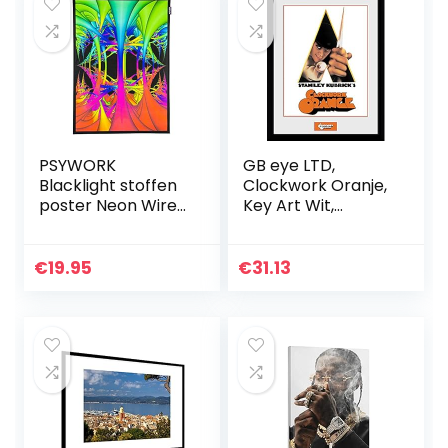
PSYWORK
GB eye LTD,
Blacklight stoffen
Clockwork Oranje,
poster Neon Wired
Key Art Wit,
Dimension,
Ingelijste Print
0,5×0,7m
30x40cm, Hout,
Diverse,
€
19.95
€
31.13