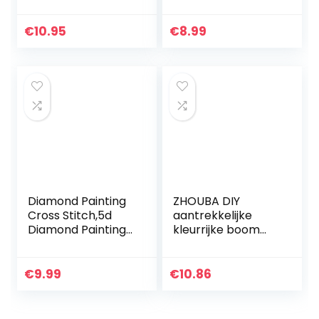
alle wisbare
Children, Crystal
tekenmaterialen,
Rhinestone
puntig met
Diamond
€
10.95
€
8.99
schuurpapier,
Embroidery
blisterkaart…
Painting Art Crafts
Home…
Diamond Painting
ZHOUBA DIY
Cross Stitch,5d
aantrekkelijke
Diamond Painting
kleurrijke boom
Panda dad and
landschap
Kid,DIY Diamond
paardenhars 5D
Art Rhinestone
diamant schilderij
€
9.99
€
10.86
Embroidery Cross
ambacht
Stitch…
40x30cm Eén
maat Kleurrijk