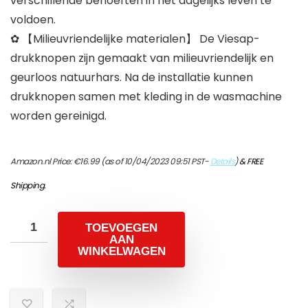
verschillende behoeften in het dagelijks leven te
voldoen.
✿ 【Milieuvriendelijke materialen】 De Viesap-
drukknopen zijn gemaakt van milieuvriendelijk en
geurloos natuurhars. Na de installatie kunnen
drukknopen samen met kleding in de wasmachine
worden gereinigd.
Amazon.nl Price:
€
16.99
(as of 10/04/2023 09:51 PST-
Details
)
&
FREE
Shipping
.
TOEVOEGEN
AAN
WINKELWAGEN