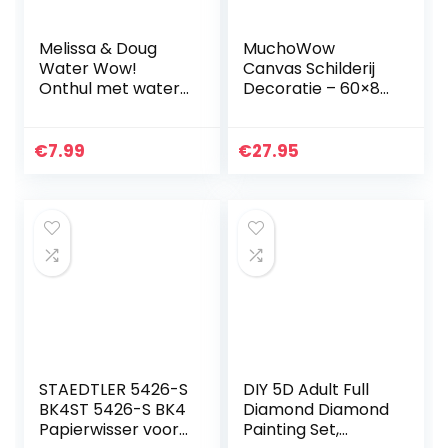
Melissa & Doug
MuchoWow
Water Wow!
Canvas Schilderij
Onthul met water
Decoratie – 60×80
– Boerderij,
cm – Het
Kleurboek, Busy
melkmeisje –
book, Reisspel,
Johannes
€
7.99
€
27.95
Kleuren met
Vermeer –
water…
Wanddecoratie
Muurdecoratie…
STAEDTLER 5426-S
DIY 5D Adult Full
BK4ST 5426-S BK4
Diamond Diamond
Papierwisser voor
Painting Set,