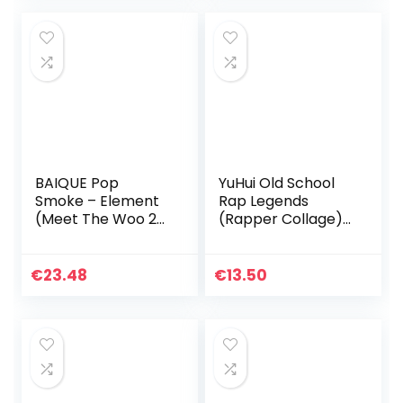
BAIQUE Pop
YuHui Old School
Smoke – Element
Rap Legends
(Meet The Woo 2)
(Rapper Collage)
Canvas Art Poster
Muziek Poster
en Wall Art Picture
Canvas Art Poster
Print Moderne
en Wall Art Foto
€
23.48
€
13.50
Familie
Print Moderne
slaapkamer
Familie…
Decor…