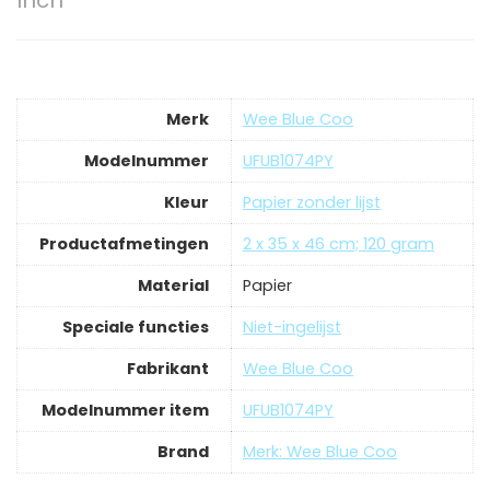
Inch
Merk
‎Wee Blue Coo
Modelnummer
‎UFUB1074PY
Kleur
‎Papier zonder lijst
Productafmetingen
‎2 x 35 x 46 cm; 120 gram
Material
‎Papier
Speciale functies
‎Niet-ingelijst
Fabrikant
‎Wee Blue Coo
Modelnummer item
‎UFUB1074PY
Brand
Merk: Wee Blue Coo