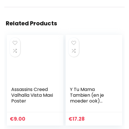
Related Products
Assassins Creed
Y Tu Mama
Valhalla Vista Maxi
Tambien (en je
Poster
moeder ook)
Filmposter –
Klassieke jaren ’00
Vintage Wall Film
€
9.00
€
17.28
Art Print Foto A3