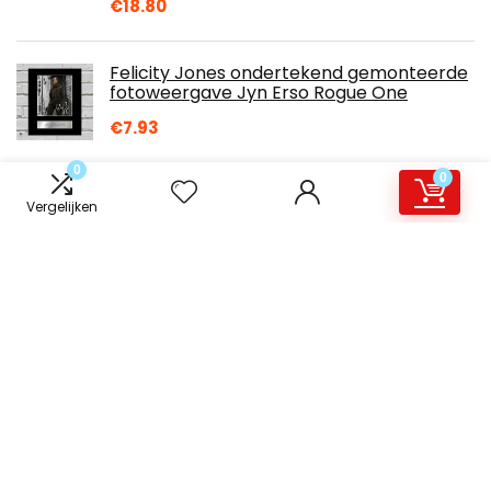
€
18.80
Felicity Jones ondertekend gemonteerde
fotoweergave Jyn Erso Rogue One
€
7.93
0
0
Alessi MAMI 5 STUKS TAFEL INSTELLING, Wit
Vergelijken
€
79.00
Over ons
Ennukunst is een moderne alles-in-één prijsvergelijkings- en
beoordelingswebsite die de beste deals biedt die