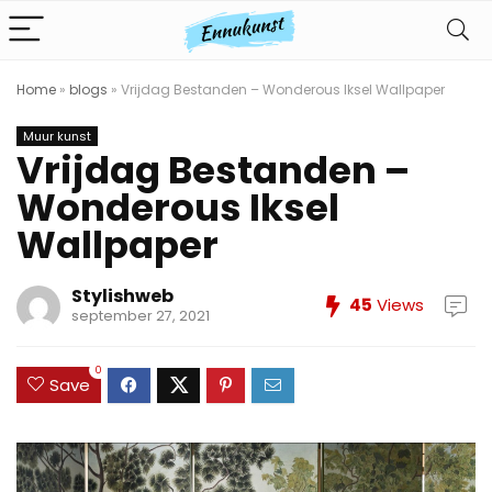
Home
»
blogs
»
Vrijdag Bestanden – Wonderous Iksel Wallpaper
Muur kunst
Vrijdag Bestanden –
Wonderous Iksel
Wallpaper
Stylishweb
45
Views
september 27, 2021
0
Save