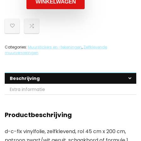
WINKELWAGEN
Categories:
Muurstickers en -tekeningen
,
Zelfklevende
muurversieringen
Beschrijving
Extra informatie
Productbeschrijving
d-c-fix vinylfolie, zelfklevend, rol 45 cm x 200 cm,
patroon zwart/wit geruit, schaakbord of formule 1