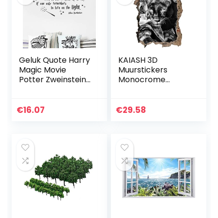
Geluk Quote Harry
KAIASH 3D
Magic Movie
Muurstickers
Potter Zweinstein
Monocrome
Albus Dumbledore
zwarte panter
Vinyl Muursticker
muuropening in 3D
Sticker Jongen
look Muur of
€
16.07
€
29.58
Fans Slaapkamer…
deursticker
muursticker
muursticker…