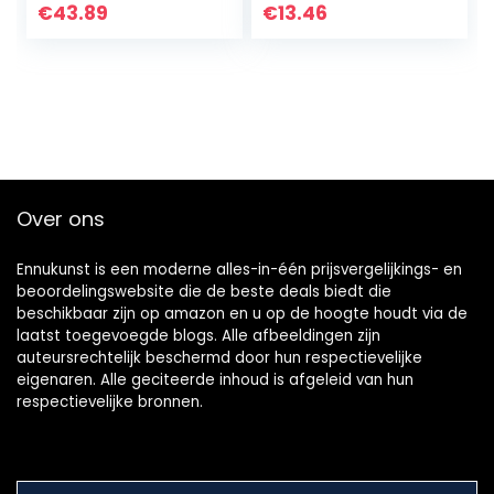
Meest Ttalent F
decoratie, mooie
€
43.89
€
13.46
Race Driver
slaapkamer
Modem
decoratie
Intellectuele…
Over ons
Ennukunst is een moderne alles-in-één prijsvergelijkings- en
beoordelingswebsite die de beste deals biedt die
beschikbaar zijn op amazon en u op de hoogte houdt via de
laatst toegevoegde blogs. Alle afbeeldingen zijn
auteursrechtelijk beschermd door hun respectievelijke
eigenaren. Alle geciteerde inhoud is afgeleid van hun
respectievelijke bronnen.