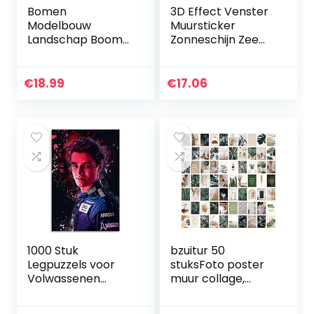
Bomen
3D Effect Venster
Modelbouw
Muursticker
Landschap Boom
Zonneschijn Zee
Model Bomen
Vinyl Decal Decor
Model Miniatuur
Muursticker Home
Boom Kunstmatige
Decor Chilren
€
18.99
€
17.06
Plastic Boom
Kamer Decoratie-
Zelfgebouwde
60x90cm_
Landschapsboom…
1000 Stuk
bzuitur 50
Legpuzzels voor
stuksFoto poster
Volwassenen
muur collage,
Kinderen Lando
muur collage kit
Norris Lage Poly
voor kamer